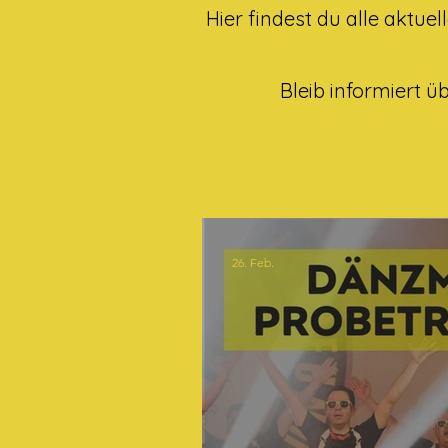
Hier findest du alle aktue
Bleib informiert ü
26. Feb.