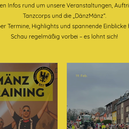
llen Infos rund um unsere Veranstaltungen, Auftri
Tanzcorps und die „DänzMänz“.
ber Termine, Highlights und spannende Einblicke h
Schau regelmäßig vorbei – es lohnt sich!
19. Feb.