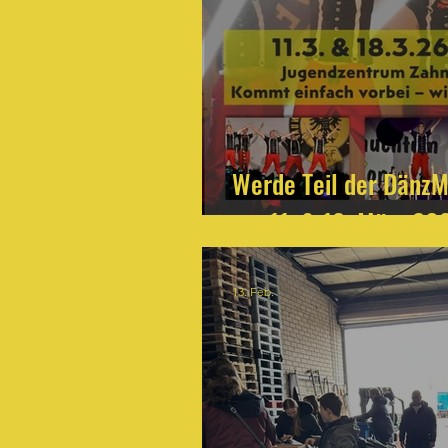
Werde Teil der DänzM
am 11. & 18. März 20
13. Feb.