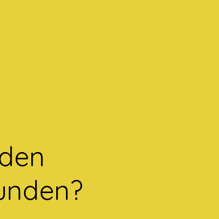
 den
eunden?