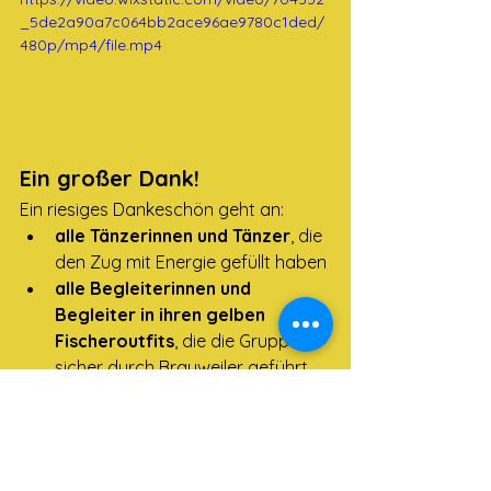
_5de2a90a7c064bb2ace96ae9780c1ded/
480p/mp4/file.mp4
Ein großer Dank!
Ein riesiges Dankeschön geht an:
alle Tänzerinnen und Tänzer
, die 
den Zug mit Energie gefüllt haben
alle Begleiterinnen und 
Begleiter in ihren gelben 
Fischeroutfits
, die die Gruppe 
sicher durch Brauweiler geführt 
haben
alle Organisatorinnen und 
Organisatoren
, die den Tag 
möglich gemacht haben