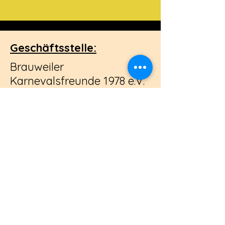
Geschäftsstelle:
Brauweiler
Karnevalsfreunde 1978 e.V.
Karl-Zörgiebel-Straße 11
50259 Pulheim - Brauweiler
Tel.:
02234 9372006
Email:
post@bkf1978.de
Impressum
Datenschutz