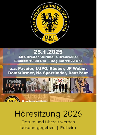
Häresitzung 2026
Datum und Uhrzeit werden
bekanntgegeben
  |  
Pulheim