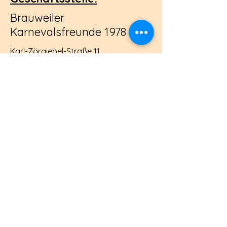
Brauweiler
Karnevalsfreunde 1978 e.V.
Karl-Zörgiebel-Straße 11
50259 Pulheim - Brauweiler
Tel.:
02234 9372006
Email:
post@bkf1978.de
Impressum
Datenschutz
AGB